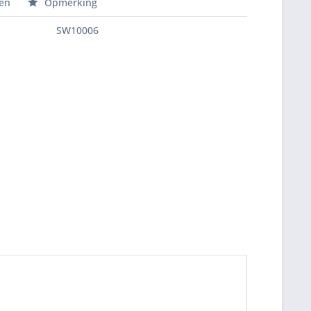
en
Opmerking
SW10006