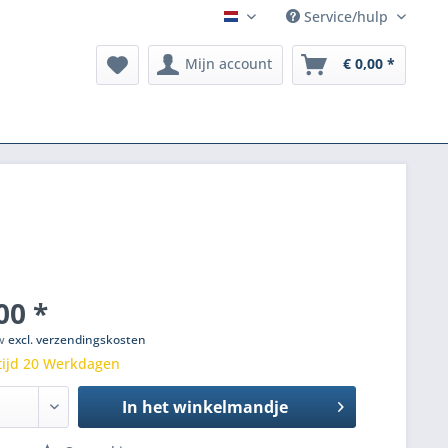
Service/hulp
NL
Mijn account
€ 0,00 *
00 *
tw
excl. verzendingskosten
tijd 20 Werkdagen
In het winkelmandje