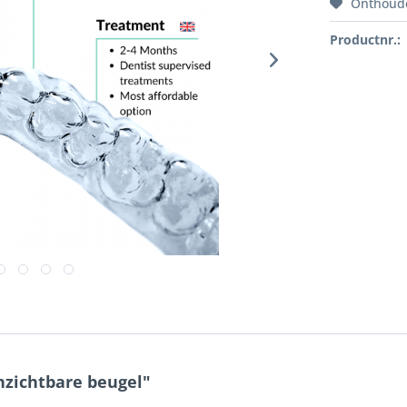
Onthoud
Productnr.:
nzichtbare beugel"